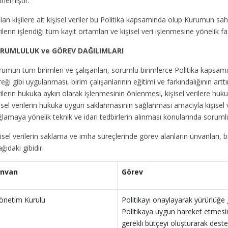
irlemiştir.
lan kişilere ait kişisel veriler bu Politika kapsamında olup Kurumun sa
ilerin işlendiği tüm kayıt ortamları ve kişisel veri işlenmesine yönelik fa
RUMLULUK ve GÖREV DAĞILIMLARI
umun tüm birimleri ve çalışanları, sorumlu birimlerce Politika kapsamın
eği gibi uygulanması, birim çalışanlarının eğitimi ve farkındalığının arttı
ilerin hukuka aykırı olarak işlenmesinin önlenmesi, kişisel verilere huk
isel verilerin hukuka uygun saklanmasının sağlanması amacıyla kişisel 
lamaya yönelik teknik ve idari tedbirlerin alınması konularında sorumlu 
isel verilerin saklama ve imha süreçlerinde görev alanların ünvanları, b
ğıdaki gibidir.
nvan
Görev
önetim Kurulu
Politikayı onaylayarak yürürlüğe 
Politikaya uygun hareket etmesi
gerekli bütçeyi oluşturarak dest