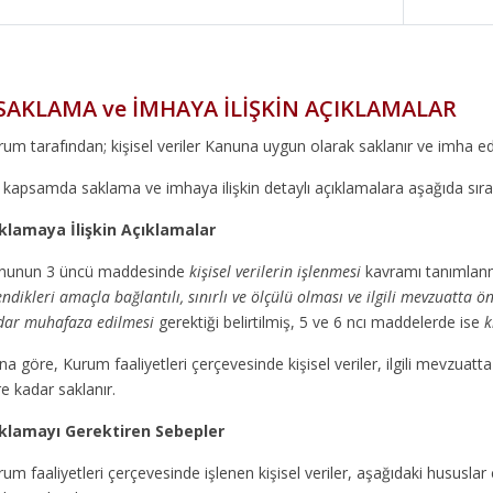
SAKLAMA ve İMHAYA İLİŞKİN AÇIKLAMALAR
um tarafından; kişisel veriler Kanuna uygun olarak saklanır ve imha edi
kapsamda saklama ve imhaya ilişkin detaylı açıklamalara aşağıda sırası
klamaya İlişkin Açıklamalar
nunun 3 üncü maddesinde
kişisel verilerin işlenmesi
kavramı tanımlanmı
endikleri amaçla bağlantılı, sınırlı ve ölçülü olması ve ilgili mevzuatta 
dar muhafaza edilmesi
gerektiği belirtilmiş, 5 ve 6 ncı maddelerde ise
k
na göre, Kurum faaliyetleri çerçevesinde kişisel veriler, ilgili mevzu
e kadar saklanır.
klamayı Gerektiren Sebepler
rum faaliyetleri çerçevesinde işlenen kişisel veriler, aşağıdaki hususl