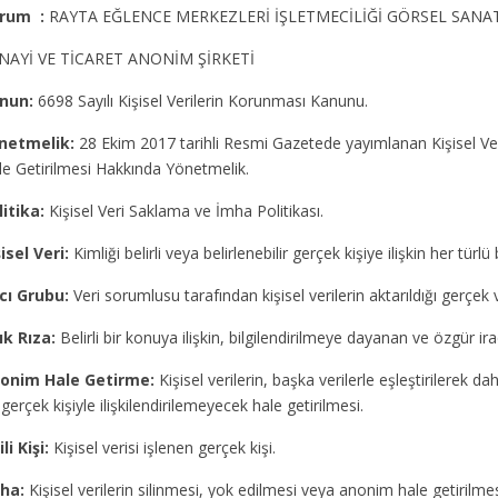
rum :
RAYTA EĞLENCE MERKEZLERİ İŞLETMECİLİĞİ GÖRSEL SANA
NAYİ VE TİCARET ANONİM ŞİRKETİ
nun:
6698 Sayılı Kişisel Verilerin Korunması Kanunu.
netmelik:
28 Ekim 2017 tarihli Resmi Gazetede yayımlanan Kişisel Ver
le Getirilmesi Hakkında Yönetmelik.
litika:
Kişisel Veri Saklama ve İmha Politikası.
isel Veri:
Kimliği belirli veya belirlenebilir gerçek kişiye ilişkin her türlü b
ıcı Grubu:
Veri sorumlusu tarafından kişisel verilerin aktarıldığı gerçek v
ık Rıza:
Belirli bir konuya ilişkin, bilgilendirilmeye dayanan ve özgür ir
onim Hale Getirme:
Kişisel verilerin, başka verilerle eşleştirilerek dahi
 gerçek kişiyle ilişkilendirilemeyecek hale getirilmesi.
ili Kişi:
Kişisel verisi işlenen gerçek kişi.
ha:
Kişisel verilerin silinmesi, yok edilmesi veya anonim hale getirilmes