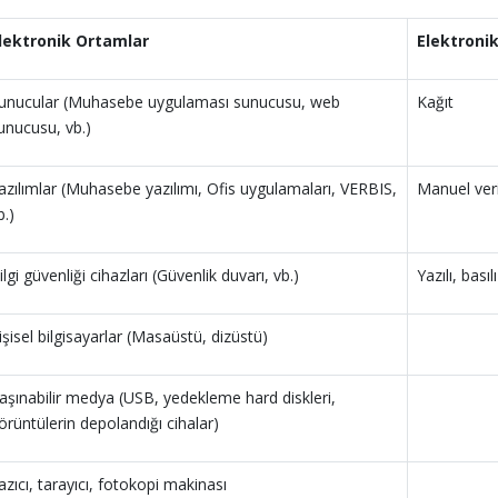
lektronik Ortamlar
Elektroni
unucular (Muhasebe uygulaması sunucusu, web
Kağıt
unucusu, vb.)
azılımlar (Muhasebe yazılımı, Ofis uygulamaları, VERBIS,
Manuel veri 
b.)
ilgi güvenliği cihazları (Güvenlik duvarı, vb.)
Yazılı, bası
işisel bilgisayarlar (Masaüstü, dizüstü)
aşınabilir medya (USB, yedekleme hard diskleri,
örüntülerin depolandığı cihalar)
azıcı, tarayıcı, fotokopi makinası