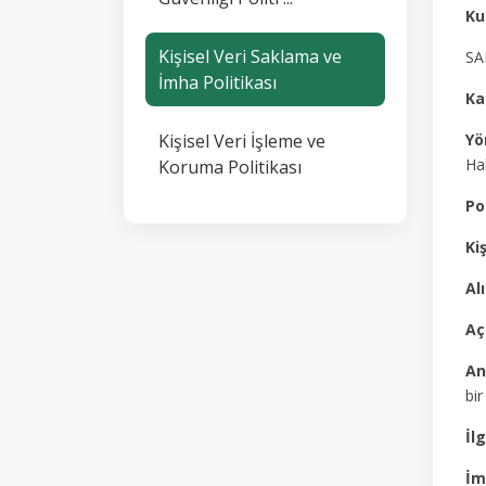
Ku
Kişisel Veri Saklama ve
SA
İmha Politikası
Ka
Kişisel Veri İşleme ve
Yö
Ha
Koruma Politikası
Po
Kiş
Al
Aç
An
bir
İlg
İm