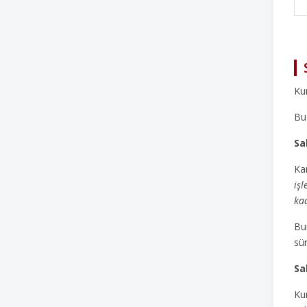
Kur
Bu 
Sa
Ka
işl
ka
Bu
sür
Sa
Ku