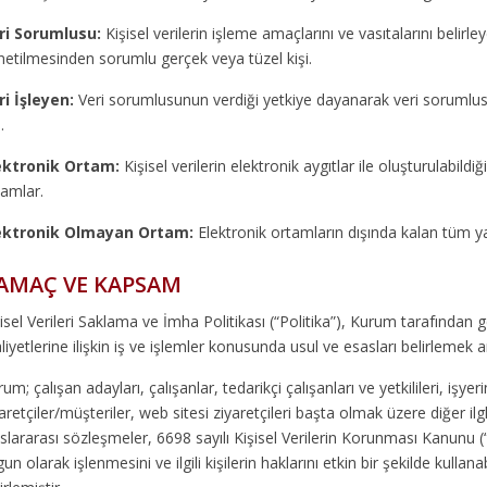
ri Sorumlusu:
Kişisel verilerin işleme amaçlarını ve vasıtalarını belirl
netilmesinden sorumlu gerçek veya tüzel kişi.
ri İşleyen:
Veri sorumlusunun verdiği yetkiye dayanarak veri sorumlusu 
.
ektronik Ortam:
Kişisel verilerin elektronik aygıtlar ile oluşturulabildiği
tamlar.
ektronik Olmayan Ortam:
Elektronik ortamların dışında kalan tüm yazı
AMAÇ VE KAPSAM
isel Verileri Saklama ve İmha Politikası (“Politika”), Kurum tarafından
liyetlerine ilişkin iş ve işlemler konusunda usul ve esasları belirlemek 
um; çalışan adayları, çalışanlar, tedarikçi çalışanları ve yetkilileri, işye
aretçiler/müşteriler, web sitesi ziyaretçileri başta olmak üzere diğer ilgli
slararası sözleşmeler, 6698 sayılı Kişisel Verilerin Korunması Kanunu 
un olarak işlenmesini ve ilgili kişilerin haklarını etkin bir şekilde kulla