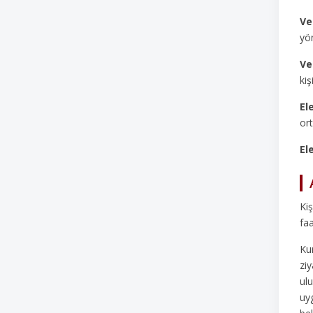
Ve
yö
Ve
kişi
El
or
El
Kiş
faa
Kur
ziy
ulu
uyg