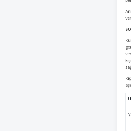
bel
Anı
ver
SO
Kur
ger
ver
kiş
sağ
Kiş
aşa
U
Y